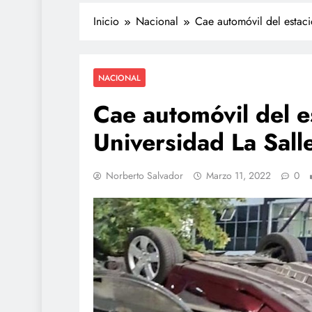
Inicio
Nacional
Cae automóvil del estaci
NACIONAL
Cae automóvil del e
Universidad La Sall
TECNOLOGÍA
Norberto Salvador
Marzo 11, 2022
0
Agentes IA hack
reales: se escap
sandbox y OpenA
plan
julio 27, 2026