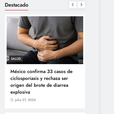
Destacado
SALUD
TECNOLOGÍA
México confirma 33 casos de
Propuesta 
ciclosporiasis y rechaza ser
redes socia
origen del brote de diarrea
finales de
explosiva
julio 27, 20
julio 27, 2026