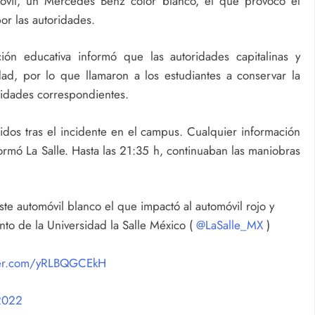
óvil, un Mercedes Benz color blanco, el que provocó el
or las autoridades.
ión educativa informó que las autoridades capitalinas y
idad, por lo que llamaron a los estudiantes a conservar la
oridades correspondientes.
dos tras el incidente en el campus. Cualquier información
formó La Salle. Hasta las 21:35 h, continuaban las maniobras
te automóvil blanco el que impactó al automóvil rojo y
to de la Universidad la Salle México (
@LaSalle_MX
)
tter.com/yRLBQGCEkH
2022