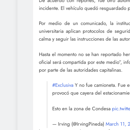
De acuerdo con reportes, fue otro autom
incidente. El vehículo quedó resguardado p
Por medio de un comunicado, la instituc
universitaria aplican protocolos de segur
calma y seguir las instrucciones de las aut
Hasta el momento no se han reportado heri
oficial será compartida por este medio”, in
por parte de las autoridades capitalinas.
#Exclusiva
Y no fue camioneta. Fue es
provocó que cayera del estacionamien
Esto en la zona de Condesa
pic.twi
— Irving (@IrvingPineda)
March 11, 