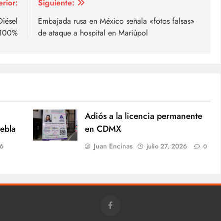
erior:
Siguiente:
Diésel
Embajada rusa en México señala «fotos falsas»
e 100%
de ataque a hospital en Mariúpol
Adiós a la licencia permanente
uebla
en CDMX
Juan Encinas
26
julio 27, 2026
0