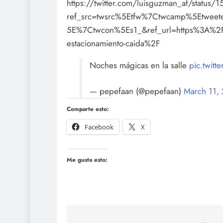
https://twitter.com/luisguzman_af/statu
ref_src=twsrc%5Etfw%7Ctwcamp%5Etwe
5E%7Ctwcon%5Es1_&ref_url=https%3A%2F%
estacionamiento-caida%2F
Noches mágicas en la salle
pic.twitt
— pepefaan (@pepefaan)
March 11,
Comparte esto:
Facebook
X
Me gusta esto: