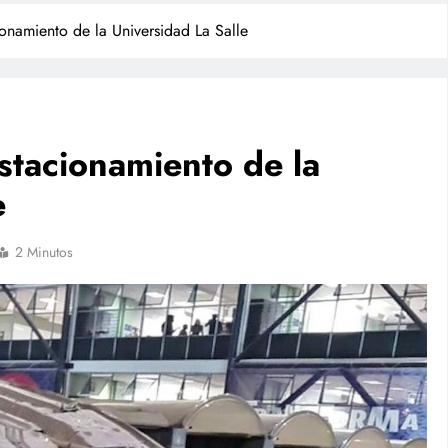
onamiento de la Universidad La Salle
stacionamiento de la
e
NACIONAL
2 Minutos
ean empresas
Investigan a sujeto que dio
an de su
cerveza a un caballo en Puebla
I no detectó el
julio 27, 2026