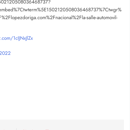
s/1502120508036468737?
etembed%7Ctwterm%5E1502120508036468737%7Ctwgr%
2Flopezdoriga.com%2Fnacional%2Fla-salle-automovil-
er.com/1cIJNxJlZx
 2022