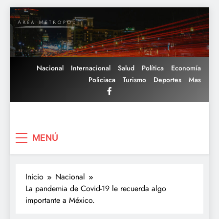
Saltar
al
contenido
Nacional
Internacional
Salud
Política
Economía
Policiaca
Turismo
Deportes
Mas
Area Metropoli
MENÚ
Inicio
Nacional
La pandemia de Covid-19 le recuerda algo
importante a México.