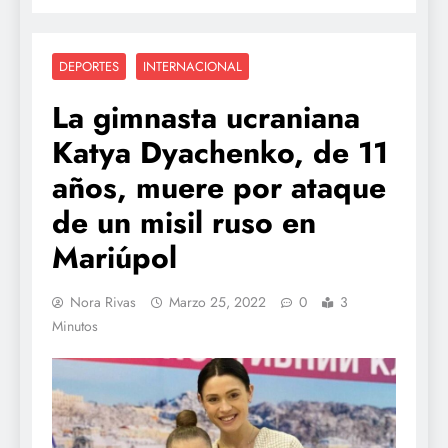
DEPORTES
INTERNACIONAL
La gimnasta ucraniana
Katya Dyachenko, de 11
años, muere por ataque
de un misil ruso en
Mariúpol
Nora Rivas
Marzo 25, 2022
0
3
Minutos