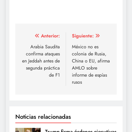
Navegación
Anterior:
Siguiente:
de
Arabia Saudita
México no es
confirma ataques
colonia de Rusia,
entradas
en Jeddah antes de
China o EU, afirma
segunda práctica
AMLO sobre
de F1
informe de espías
rusos
Noticias relacionadas
Trump firma órdenes ejecutivas