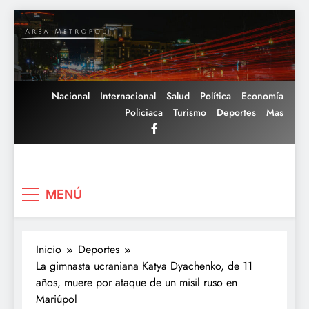
Saltar
al
contenido
Nacional
Internacional
Salud
Política
Economía
Policiaca
Turismo
Deportes
Mas
Area Metropoli
MENÚ
Inicio
Deportes
La gimnasta ucraniana Katya Dyachenko, de 11
años, muere por ataque de un misil ruso en
Mariúpol