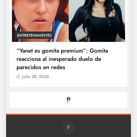
ENTRETENIMIENTO
a
“Yanet es gomita premium”: Gomita
A
reacciona al inesperado duelo de
e
parecidos en redes
d
julio 28, 2026
Facebook