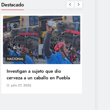
Destacado
SALUD
an a sujeto que dio
México confirma 33 c
a un caballo en Puebla
ciclosporiasis y rechaz
origen del brote de di
, 2026
explosiva
julio 27, 2026