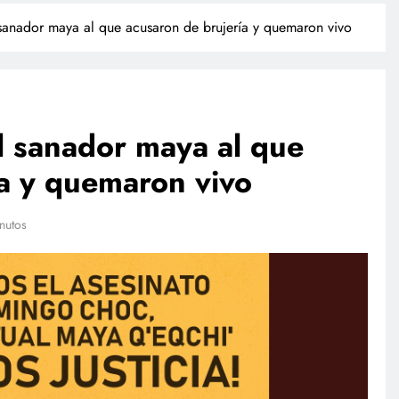
 sanador maya al que acusaron de brujería y quemaron vivo
l sanador maya al que
ía y quemaron vivo
TECNOLOGÍA
NACIONAL
nutos
Agentes IA hackean empresas
Investig
reales: se escapan de su sandbox
cerveza 
y OpenAI no detectó el plan
julio 27
julio 27, 2026