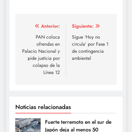
Navegación
Anterior:
Siguiente:
de
PAN coloca
Sigue ‘Hoy no
ofrendas en
circula’ por Fase 1
entradas
Palacio Nacional y
de contingencia
pide justicia por
ambiental
colapso de la
Línea 12
Noticias relacionadas
Fuerte terremoto en el sur de
Japón deja al menos 50