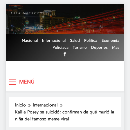
Saltar
al
contenido
Nacional
Internacional
Salud
Política
Economía
Policiaca
Turismo
Deportes
Mas
Area Metropoli
MENÚ
Inicio
Internacional
Kailia Posey se suicidó; confirman de qué murió la
niña del famoso meme viral