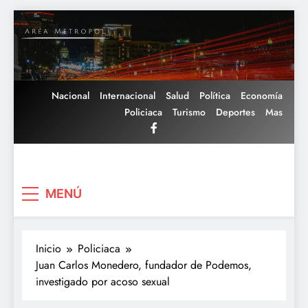
Saltar
al
contenido
Nacional
Internacional
Salud
Política
Economía
Policiaca
Turismo
Deportes
Mas
Area Metropoli
MENÚ
Inicio
Policiaca
Juan Carlos Monedero, fundador de Podemos,
investigado por acoso sexual