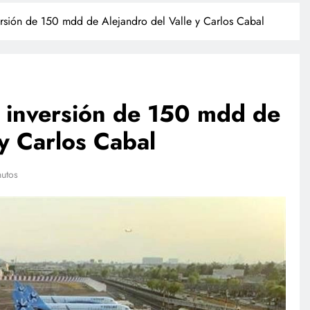
nversión de 150 mdd de Alejandro del Valle y Carlos Cabal
na inversión de 150 mdd de
 y Carlos Cabal
TECNOLOGÍA
nutos
Propuesta para la regulación de
redes sociales estará lista a finales
de agosto: Sheinbaum
junio 15, 2026