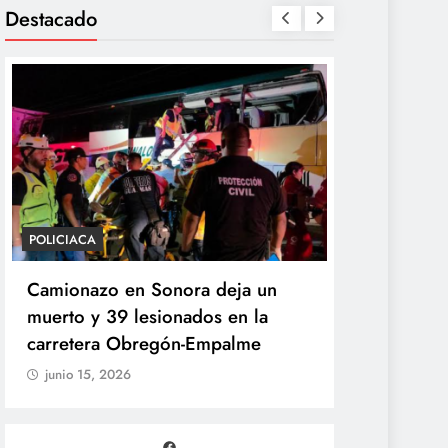
Destacado
POLICIACA
POLÍTICA
Camionazo en Sonora deja un
Sheinbaum 
muerto y 39 lesionados en la
de la Pres
carretera Obregón-Empalme
Unidad de 
junio 15, 2026
junio 15, 20