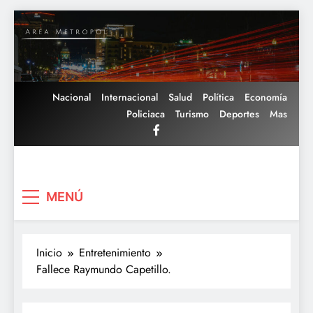
Saltar
al
contenido
Nacional
Internacional
Salud
Política
Economía
Policiaca
Turismo
Deportes
Mas
Area Metropoli
MENÚ
Inicio
Entretenimiento
Fallece Raymundo Capetillo.