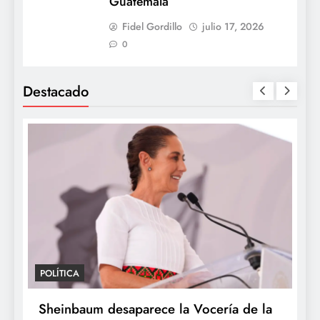
Guatemala
Fidel Gordillo
julio 17, 2026
0
Destacado
POLÍTICA
P
Sheinbaum desaparece la Vocería de la
S