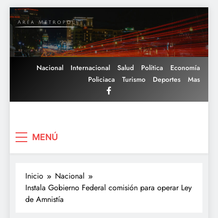
Saltar
al
contenido
Nacional
Internacional
Salud
Política
Economía
Policiaca
Turismo
Deportes
Mas
Area Metropoli
MENÚ
Inicio
Nacional
Instala Gobierno Federal comisión para operar Ley
de Amnistía