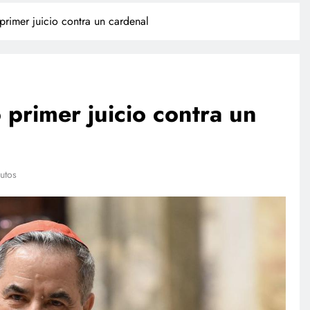
 primer juicio contra un cardenal
o primer juicio contra un
TECNOLOGÍA
utos
Propuesta para la regulación de
redes sociales estará lista a finales
de agosto: Sheinbaum
julio 27, 2026