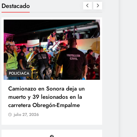
Destacado
POLICIACA
POLÍTICA
Camionazo en Sonora deja un
Sheinbaum 
muerto y 39 lesionados en la
de la Pres
carretera Obregón-Empalme
Unidad de 
julio 27, 2026
julio 27, 20