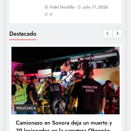
Fidel Gordillo
julio 17, 2026
0
Destacado
POLICIACA
P
Camionazo en Sonora deja un muerto y
S
39 lesionados en la carretera Obregón-
P