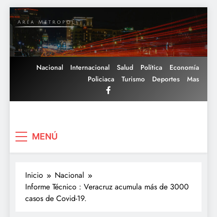
Saltar
al
contenido
Nacional
Internacional
Salud
Política
Economía
Policiaca
Turismo
Deportes
Mas
Area Metropoli
MENÚ
Inicio
Nacional
Informe Técnico : Veracruz acumula más de 3000
casos de Covid-19.