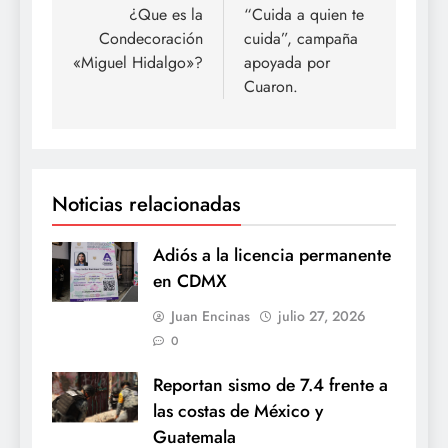
de
¿Que es la
“Cuida a quien te
Condecoración
cuida”, campaña
entradas
«Miguel Hidalgo»?
apoyada por
Cuaron.
Noticias relacionadas
Adiós a la licencia permanente
en CDMX
Juan Encinas
julio 27, 2026
0
Reportan sismo de 7.4 frente a
las costas de México y
Guatemala