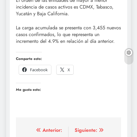
El orden de las entidades de mayor a menor
incidencia de casos activos es CDMX, Tabasco,
Yucatán y Baja California.
La carga acumulada se presenta con 3,455 nuevos
casos confirmados, lo que representa un
incremento del 4.9% en relación al día anterior.
Comparte esto:
Facebook
X
Me gusta esto:
Navegación
Anterior:
Siguiente: