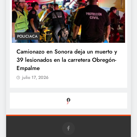
POLICIACA
P
Camionazo en Sonora deja un muerto y
S
39 lesionados en la carretera Obregón-
P
Empalme
A
julio 17, 2026
Facebook