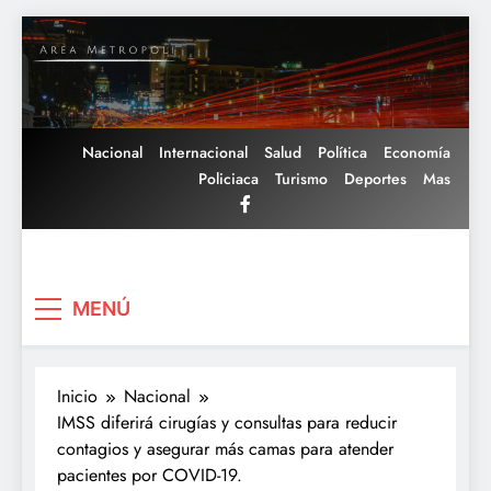
Saltar
al
contenido
Nacional
Internacional
Salud
Política
Economía
Policiaca
Turismo
Deportes
Mas
Area Metropoli
MENÚ
Inicio
Nacional
IMSS diferirá cirugías y consultas para reducir
contagios y asegurar más camas para atender
pacientes por COVID-19.