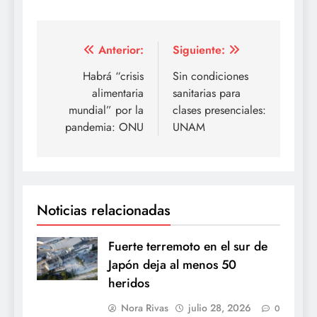
Navegación
Anterior:
Siguiente:
de
Habrá “crisis
Sin condiciones
alimentaria
sanitarias para
entradas
mundial” por la
clases presenciales:
pandemia: ONU
UNAM
Noticias relacionadas
Fuerte terremoto en el sur de
Japón deja al menos 50
heridos
Nora Rivas
julio 28, 2026
0