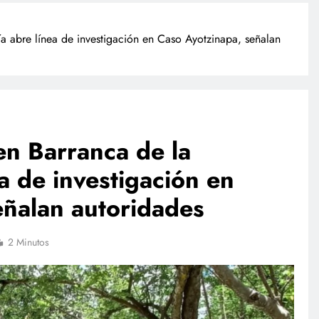
ía abre línea de investigación en Caso Ayotzinapa, señalan
en Barranca de la
a de investigación en
TECNOLOGÍA
eñalan autoridades
Propuesta para la regulación de
redes sociales estará lista a finales
de agosto: Sheinbaum
2 Minutos
julio 17, 2026