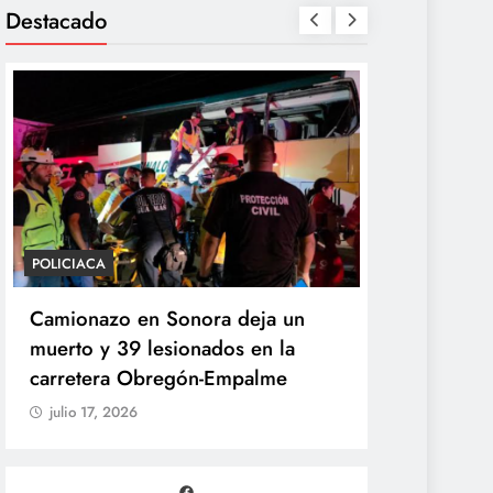
Destacado
POLICIACA
POLÍTICA
Camionazo en Sonora deja un
Sheinbaum 
muerto y 39 lesionados en la
de la Pres
carretera Obregón-Empalme
Unidad de 
julio 17, 2026
julio 17, 20