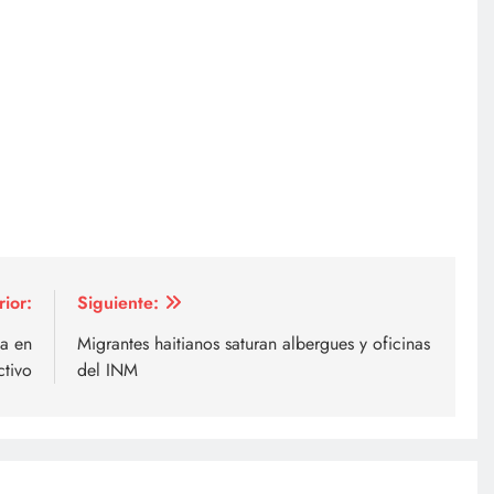
rior:
Siguiente:
ia en
Migrantes haitianos saturan albergues y oficinas
ctivo
del INM