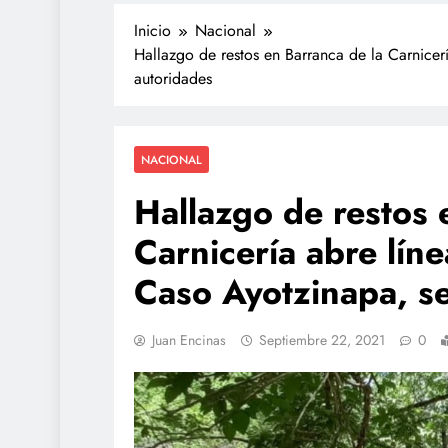
Inicio
Nacional
Hallazgo de restos en Barranca de la Carnicer
autoridades
NACIONAL
Hallazgo de restos 
Carnicería abre líne
Caso Ayotzinapa, s
Juan Encinas
Septiembre 22, 2021
0