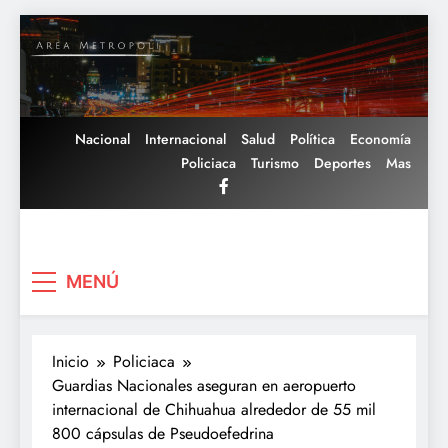
Saltar
al
contenido
Nacional
Internacional
Salud
Política
Economía
Policiaca
Turismo
Deportes
Mas
Area Metropoli
MENÚ
Inicio
Policiaca
Guardias Nacionales aseguran en aeropuerto
internacional de Chihuahua alrededor de 55 mil
800 cápsulas de Pseudoefedrina