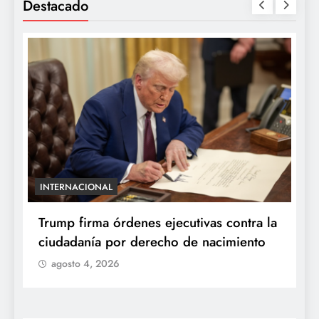
Destacado
INTERNACIONAL
E
e
Trump firma órdenes ejecutivas contra la
“
ciudadanía por derecho de nacimiento
r
p
agosto 4, 2026