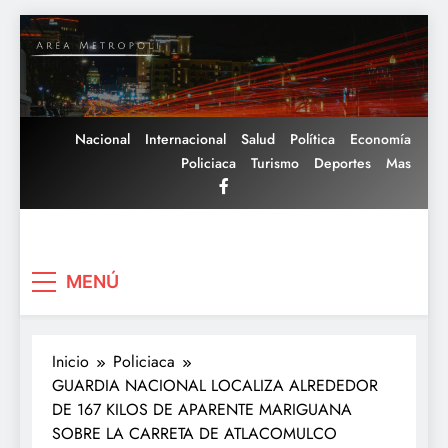
Saltar
al
contenido
Nacional
Internacional
Salud
Política
Economía
Policiaca
Turismo
Deportes
Mas
Area Metropoli
MENÚ
Inicio
Policiaca
GUARDIA NACIONAL LOCALIZA ALREDEDOR
DE 167 KILOS DE APARENTE MARIGUANA
SOBRE LA CARRETA DE ATLACOMULCO