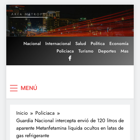
Saltar
al
contenido
Nacional
Internacional
Salud
Política
Economía
Policiaca
Turismo
Deportes
Mas
Area Metropoli
MENÚ
Inicio
Policiaca
Guardia Nacional intercepta envió de 120 litros de
aparente Metanfetamina liquida ocultos en latas de
gas refrigerante