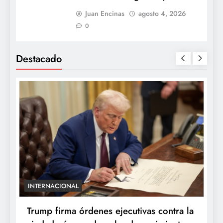
Juan Encinas
agosto 4, 2026
0
Destacado
INTERNACIONAL
E
e
Trump firma órdenes ejecutivas contra la
“