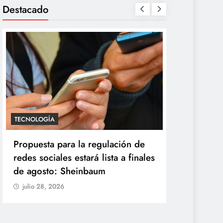
Destacado
SALUD
TECNOLOGÍA
México confirma 33 casos de
Propuesta para
ciclosporiasis y rechaza ser
redes sociales 
origen del brote de diarrea
de agosto: Sh
explosiva
julio 28, 2026
julio 28, 2026