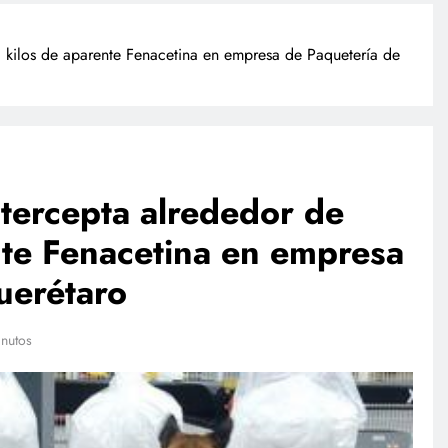
 kilos de aparente Fenacetina en empresa de Paquetería de
tercepta alrededor de
nte Fenacetina en empresa
NACIONAL
uerétaro
esas
Investigan a sujeto que dio
 sandbox
cerveza a un caballo en Puebla
lan
nutos
julio 28, 2026