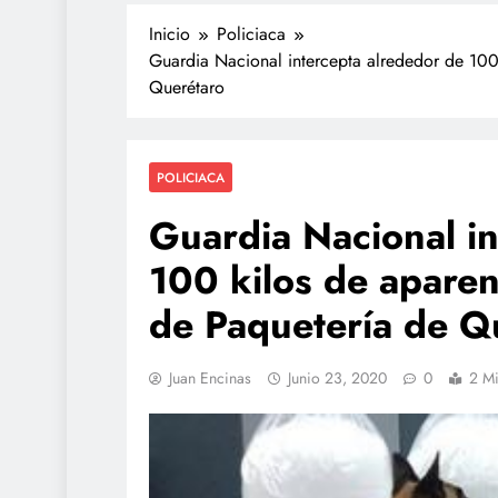
Inicio
Policiaca
Guardia Nacional intercepta alrededor de 100
Querétaro
POLICIACA
Guardia Nacional in
100 kilos de apare
TECNOLOGÍA
de Paquetería de Q
Agentes IA hackean empr
reales: se escapan de su
y OpenAI no detectó el p
Juan Encinas
Junio 23, 2020
0
2 Mi
julio 28, 2026