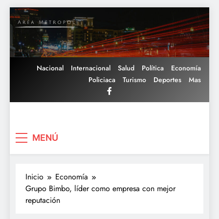
Saltar
al
contenido
Nacional
Internacional
Salud
Política
Economía
Policiaca
Turismo
Deportes
Mas
Area Metropoli
MENÚ
Inicio
Economía
Grupo Bimbo, líder como empresa con mejor
reputación