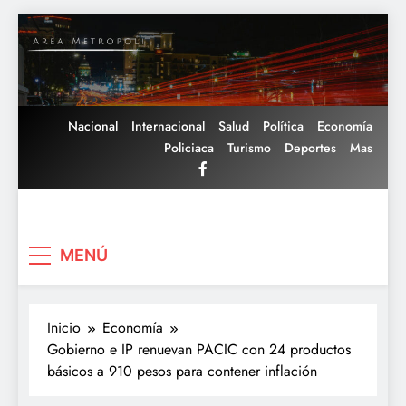
Saltar
al
contenido
Nacional
Internacional
Salud
Política
Economía
Policiaca
Turismo
Deportes
Mas
Area Metropoli
MENÚ
Inicio
Economía
Gobierno e IP renuevan PACIC con 24 productos
básicos a 910 pesos para contener inflación