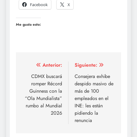
Facebook
X
Me gusta esto:
Navegación
Anterior:
Siguiente:
de
CDMX buscará
Consejera exhibe
romper Récord
despido masivo de
entradas
Guinness con la
más de 100
“Ola Mundialista”
empleados en el
rumbo al Mundial
INE: les están
2026
pidiendo la
renuncia