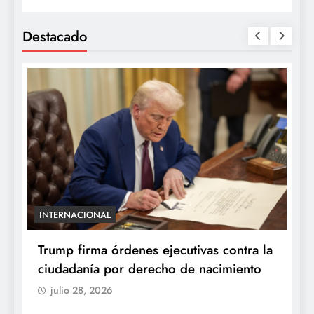
Destacado
INTERNACIONAL
E
e
Trump firma órdenes ejecutivas contra la
“
ciudadanía por derecho de nacimiento
r
p
julio 28, 2026