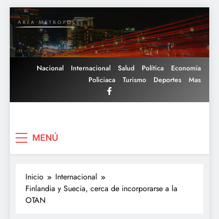
Saltar
al
contenido
Nacional
Internacional
Salud
Política
Economía
Policiaca
Turismo
Deportes
Mas
Area Metropoli
MENÚ
Inicio
Internacional
Finlandia y Suecia, cerca de incorporarse a la
OTAN