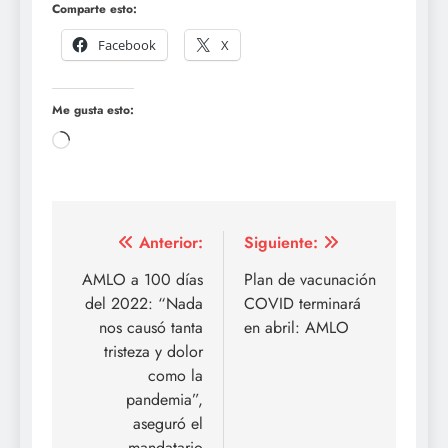
Comparte esto:
Facebook
X
Me gusta esto:
Cargando...
Navegación
Anterior:
Siguiente:
de
AMLO a 100 días
Plan de vacunación
del 2022: “Nada
COVID terminará
entradas
nos causó tanta
en abril: AMLO
tristeza y dolor
como la
pandemia”,
aseguró el
mandatario