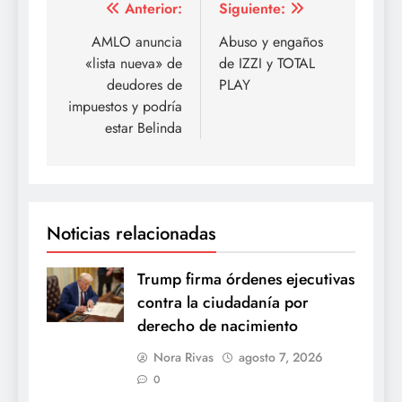
Navegación
Anterior:
Siguiente:
de
AMLO anuncia
Abuso y engaños
«lista nueva» de
de IZZI y TOTAL
entradas
deudores de
PLAY
impuestos y podría
estar Belinda
Noticias relacionadas
Trump firma órdenes ejecutivas
contra la ciudadanía por
derecho de nacimiento
Nora Rivas
agosto 7, 2026
0