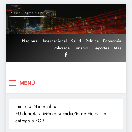
Saltar
al
contenido
Nacional
Internacional
Salud
Política
Economía
Policiaca
Turismo
Deportes
Mas
Area Metropoli
MENÚ
Inicio
Nacional
EU deporta a México a exdueño de Ficrea; lo
entrega a FGR