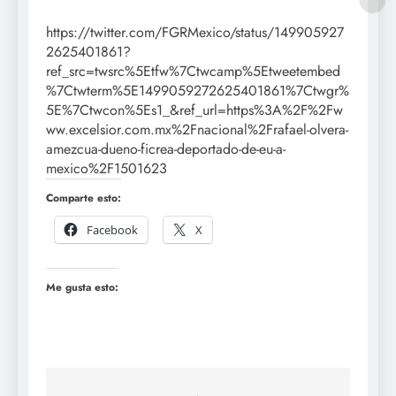
https://twitter.com/FGRMexico/status/149905927
2625401861?
ref_src=twsrc%5Etfw%7Ctwcamp%5Etweetembed
%7Ctwterm%5E1499059272625401861%7Ctwgr%
5E%7Ctwcon%5Es1_&ref_url=https%3A%2F%2Fw
ww.excelsior.com.mx%2Fnacional%2Frafael-olvera-
amezcua-dueno-ficrea-deportado-de-eu-a-
mexico%2F1501623
Comparte esto:
Facebook
X
Me gusta esto: