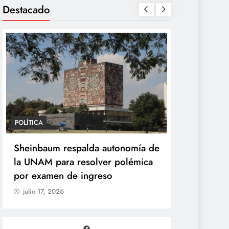
Destacado
POLÍTICA
POLÍTICA
Sheinbaum desaparece la Vocería
Sheinbaum
de la Presidencia y crea nueva
la UNAM pa
Unidad de Ayudantía
por exame
julio 17, 2026
julio 17, 20