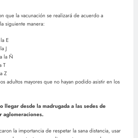
n que la vacunación se realizará de acuerdo a
la siguiente manera:
la E
a J
a la Ñ
a T
a Z
os adultos mayores que no hayan podido asistir en los
o llegar desde la madrugada a las sedes de
ar aglomeraciones.
ron la importancia de respetar la sana distancia, usar