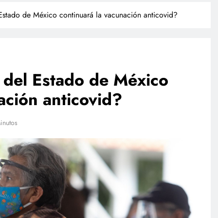
Estado de México continuará la vacunación anticovid?
 del Estado de México
ación anticovid?
POLICIACA
inutos
ulación de
Camionazo en Sonora deja un
ista a finales
muerto y 39 lesionados en la
m
carretera Obregón-Empalme
julio 17, 2026