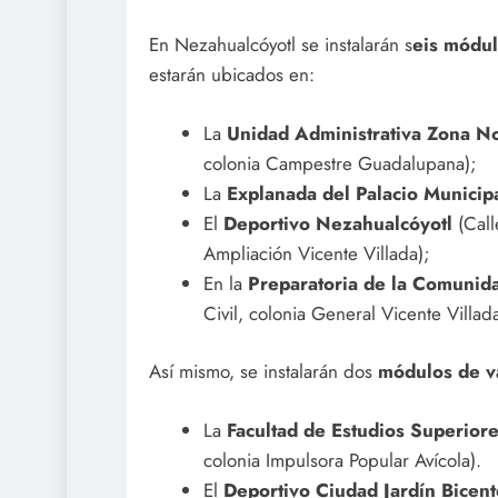
En Nezahualcóyotl se instalarán s
eis módul
estarán ubicados en:
La
Unidad Administrativa Zona No
colonia Campestre Guadalupana);
La
Explanada del Palacio Municip
El
Deportivo Nezahualcóyotl
(Call
Ampliación Vicente Villada);
En la
Preparatoria de la Comunid
Civil, colonia General Vicente Villada
Así mismo, se instalarán dos
módulos de v
La
Facultad de Estudios Superior
colonia Impulsora Popular Avícola).
El
Deportivo Ciudad Jardín Bicent