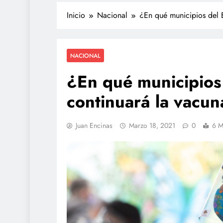
Inicio
Nacional
¿En qué municipios del 
NACIONAL
¿En qué municipios
continuará la vacun
TECNOLOGÍA
Juan Encinas
Marzo 18, 2021
0
6 M
Propuesta para la reg
redes sociales estará l
de agosto: Sheinbau
julio 17, 2026