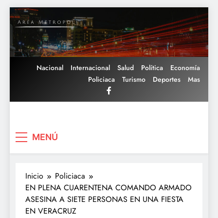
Saltar
al
contenido
Nacional
Internacional
Salud
Política
Economía
Policiaca
Turismo
Deportes
Mas
Area Metropoli
MENÚ
Inicio
Policiaca
EN PLENA CUARENTENA COMANDO ARMADO
ASESINA A SIETE PERSONAS EN UNA FIESTA
EN VERACRUZ