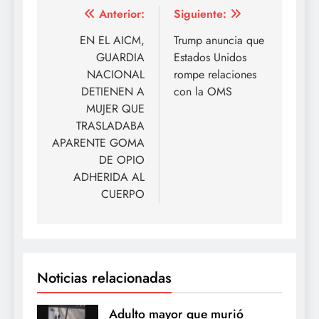
Navegación
Anterior:
Siguiente:
de
EN EL AICM,
Trump anuncia que
GUARDIA
Estados Unidos
entradas
NACIONAL
rompe relaciones
DETIENEN A
con la OMS
MUJER QUE
TRASLADABA
APARENTE GOMA
DE OPIO
ADHERIDA AL
CUERPO
Noticias relacionadas
Adulto mayor que murió