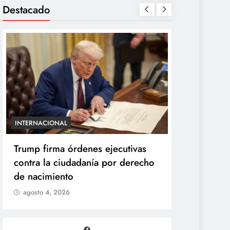
Destacado
INTERNACIONAL
ENTRETENIMIE
Trump firma órdenes ejecutivas
“Yanet es 
contra la ciudadanía por derecho
Gomita rea
de nacimiento
duelo de p
agosto 4, 2026
agosto 4, 2