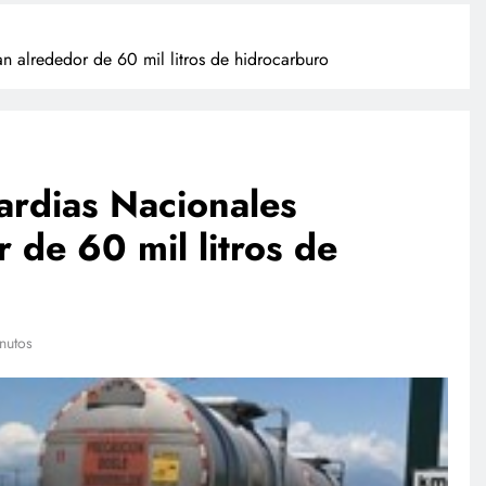
 alrededor de 60 mil litros de hidrocarburo
rdias Nacionales
 de 60 mil litros de
POLICIACA
Adulto mayor que murió
atropellado fue empujado, revela
nutos
video
agosto 4, 2026