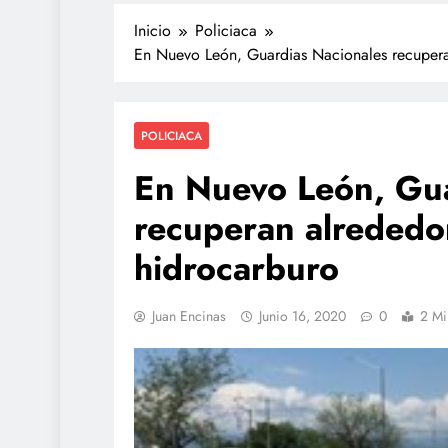
Inicio
Policiaca
En Nuevo León, Guardias Nacionales recuperan
POLICIACA
En Nuevo León, Gua
recuperan alrededor
hidrocarburo
Juan Encinas
Junio 16, 2020
0
2 Mi