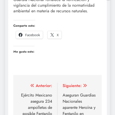
vigilancia del cumplimiento de la normatividad
ambiental en materia de recursos naturales.
Comparte esto:
Facebook
X
Me gusta esto:
Navegación
Anterior:
Siguiente:
de
Ejército Mexicano
Aseguran Guardias
asegura 234
Nacionales
entradas
ampolletas de
aparente Heroína y
posible Fentanilo
Fentanilo en