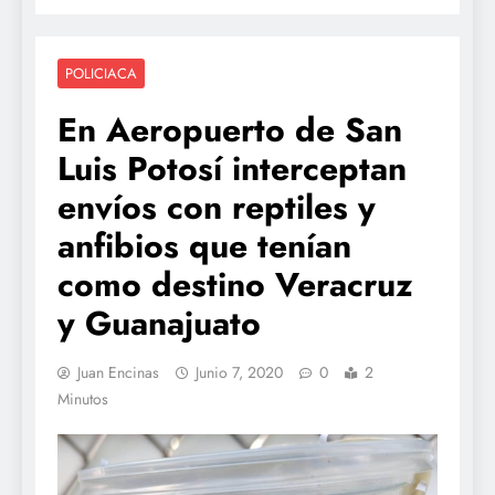
POLICIACA
En Aeropuerto de San
Luis Potosí interceptan
envíos con reptiles y
anfibios que tenían
como destino Veracruz
y Guanajuato
Juan Encinas
Junio 7, 2020
0
2
Minutos