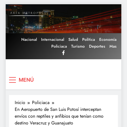
Saltar
al
contenido
Nacional
Internacional
Salud
Política
Economía
Policiaca
Turismo
Deportes
Mas
Area Metropoli
MENÚ
Inicio
Policiaca
En Aeropuerto de San Luis Potosí interceptan
envíos con reptiles y anfibios que tenían como
destino Veracruz y Guanajuato