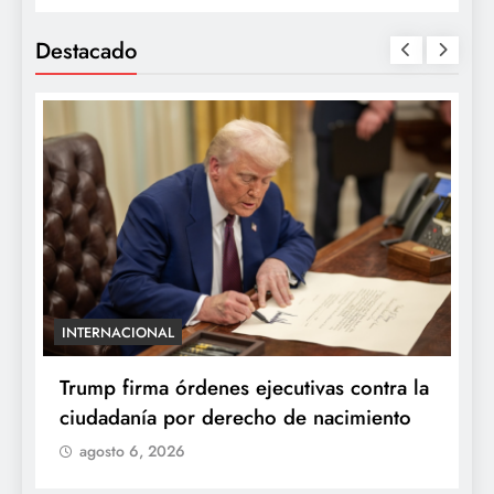
Destacado
INTERNACIONAL
E
e
Trump firma órdenes ejecutivas contra la
“
ciudadanía por derecho de nacimiento
r
p
agosto 6, 2026