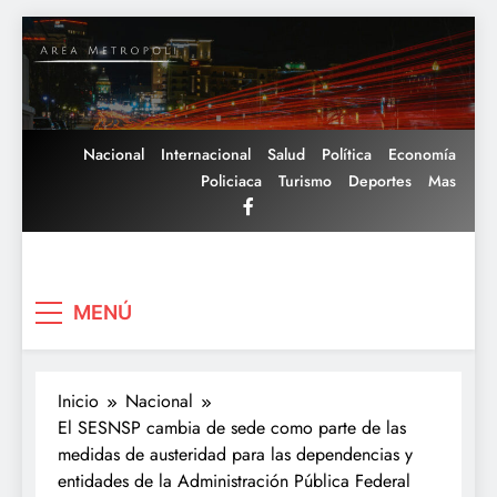
Saltar
al
contenido
Nacional
Internacional
Salud
Política
Economía
Policiaca
Turismo
Deportes
Mas
Area Metropoli
MENÚ
Inicio
Nacional
El SESNSP cambia de sede como parte de las
medidas de austeridad para las dependencias y
entidades de la Administración Pública Federal