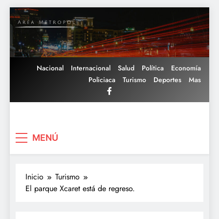
Saltar
al
contenido
Nacional
Internacional
Salud
Política
Economía
Policiaca
Turismo
Deportes
Mas
Area Metropoli
MENÚ
Inicio
Turismo
El parque Xcaret está de regreso.