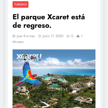
TURISMO
El parque Xcaret está
de regreso.
Juan Encinas
Junio 17, 2020
0
1
Minutos