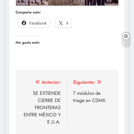
Comparte esto:
Facebook
X
Me gusta esto:
Navegación
Anterior:
Siguiente:
de
SE EXTIENDE
7 módulos de
CIERRE DE
triage en CDMX.
entradas
FRONTERAS
ENTRE MÉXICO Y
E.U.A.