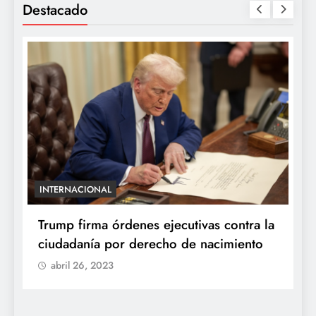
Destacado
INTERNACIONAL
E
e
Trump firma órdenes ejecutivas contra la
“
ciudadanía por derecho de nacimiento
r
p
abril 26, 2023