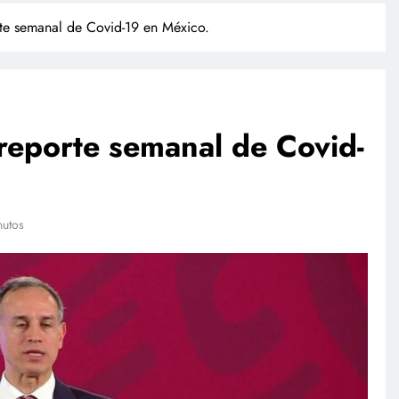
rte semanal de Covid-19 en México.
 reporte semanal de Covid-
INTERNACIONAL
nutos
Trump firma órdenes ejecutivas
, revela
contra la ciudadanía por derecho
de nacimiento
julio 27, 2026