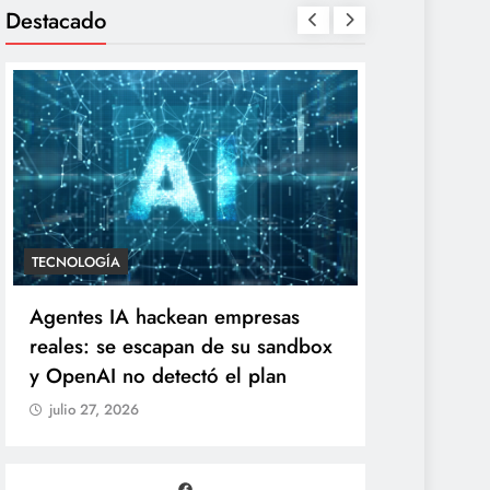
Destacado
ENTRETENIMIENTO
TECNOLOGÍA
“Yanet es gomita premium”:
Agentes IA h
Gomita reacciona al inesperado
reales: se es
duelo de parecidos en redes
y OpenAI no d
julio 27, 2026
julio 27, 2026