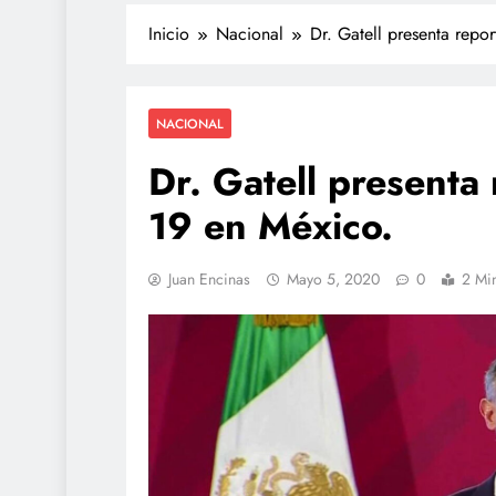
Inicio
Nacional
Dr. Gatell presenta repo
NACIONAL
Dr. Gatell presenta
19 en México.
POLICIACA
Juan Encinas
Mayo 5, 2020
0
2 Mi
Adulto mayor que murió
atropellado fue empujado
video
julio 27, 2026