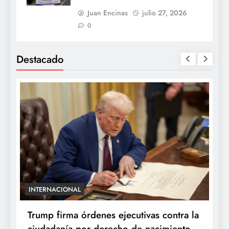
Juan Encinas
julio 27, 2026
0
Destacado
INTERNACIONAL
E
e
Trump firma órdenes ejecutivas contra la
“
ciudadanía por derecho de nacimiento
r