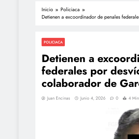
Inicio
Policiaca
Detienen a excoordinador de penales federale
POLICIACA
Detienen a excoord
federales por desvío
TECNOLOGÍA
colaborador de Gar
Agentes IA hackean e
reales: se escapan de 
Juan Encinas
Junio 4, 2026
0
4 Min
y OpenAI no detectó e
julio 28, 2026