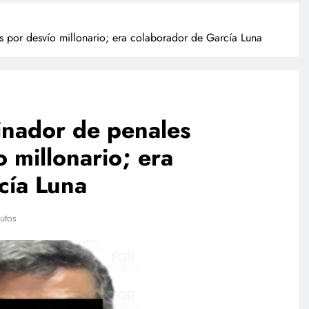
s por desvío millonario; era colaborador de García Luna
inador de penales
 millonario; era
NACIONAL
cía Luna
mpresas
Investigan a sujeto que dio
su sandbox
cerveza a un caballo en Puebla
utos
l plan
julio 28, 2026