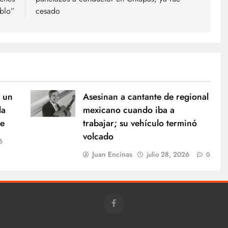
blo”
cesado
 un
Asesinan a cantante de regional
la
mexicano cuando iba a
me
trabajar; su vehículo terminó
volcado
6
Juan Encinas
julio 28, 2026
0