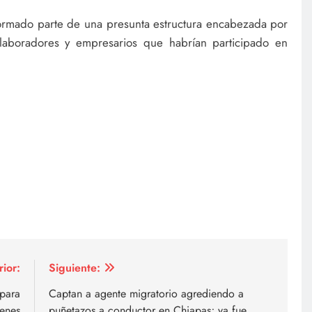
formado parte de una presunta estructura encabezada por
olaboradores y empresarios que habrían participado en
rior:
Siguiente:
para
Captan a agente migratorio agrediendo a
ienes
puñetazos a conductor en Chiapas; ya fue