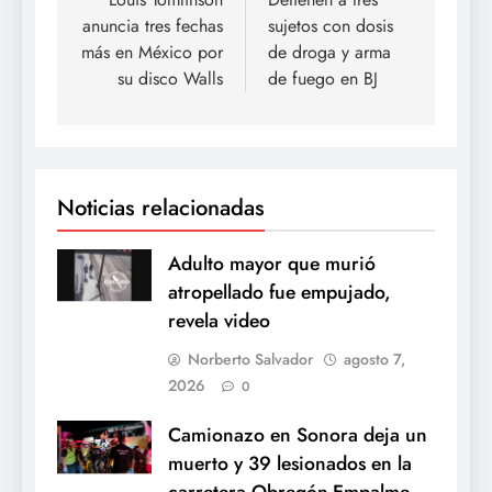
de
anuncia tres fechas
sujetos con dosis
entradas
más en México por
de droga y arma
su disco Walls
de fuego en BJ
Noticias relacionadas
Adulto mayor que murió
atropellado fue empujado,
revela video
Norberto Salvador
agosto 7,
2026
0
Camionazo en Sonora deja un
muerto y 39 lesionados en la
carretera Obregón-Empalme