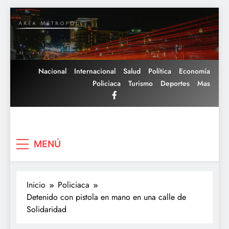
Saltar
al
contenido
Nacional
Internacional
Salud
Política
Economía
Policiaca
Turismo
Deportes
Mas
Area Metropoli
MENÚ
Inicio
Policiaca
Detenido con pistola en mano en una calle de
Solidaridad