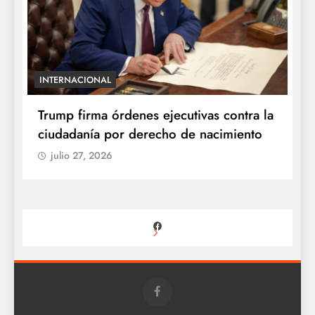
INTERNACIONAL
E
e
Trump firma órdenes ejecutivas contra la
“
ciudadanía por derecho de nacimiento
r
p
julio 27, 2026
Facebook