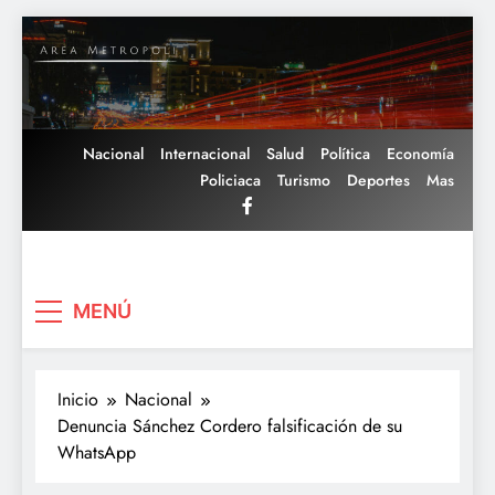
Saltar
al
contenido
Nacional
Internacional
Salud
Política
Economía
Policiaca
Turismo
Deportes
Mas
Area Metropoli
MENÚ
Inicio
Nacional
Denuncia Sánchez Cordero falsificación de su
WhatsApp