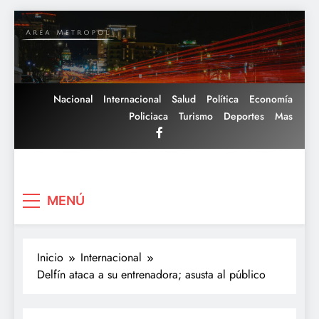
Saltar
al
contenido
Nacional
Internacional
Salud
Política
Economía
Policiaca
Turismo
Deportes
Mas
Area Metropoli
MENÚ
Inicio
Internacional
Delfín ataca a su entrenadora; asusta al público