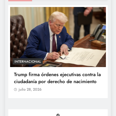
INTERNACIONAL
E
e
Trump firma órdenes ejecutivas contra la
“
ciudadanía por derecho de nacimiento
r
p
julio 28, 2026
Facebook