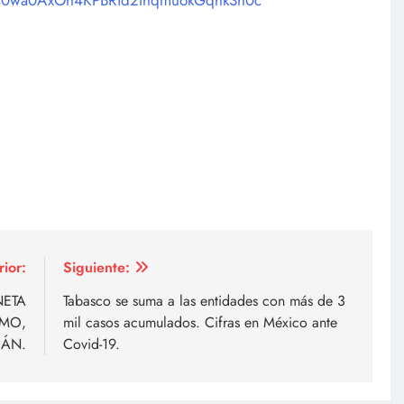
9s0wa0AxOh4KPBRid2thqmuokGqhk3h0c
rior:
Siguiente:
NETA
Tabasco se suma a las entidades con más de 3
MO,
mil casos acumulados. Cifras en México ante
ÁN.
Covid-19.