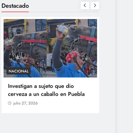
Destacado
NACIONAL
SALUD
Investigan a sujeto que dio
México con
cerveza a un caballo en Puebla
ciclosporia
origen del
julio 27, 2026
explosiva
julio 27, 20