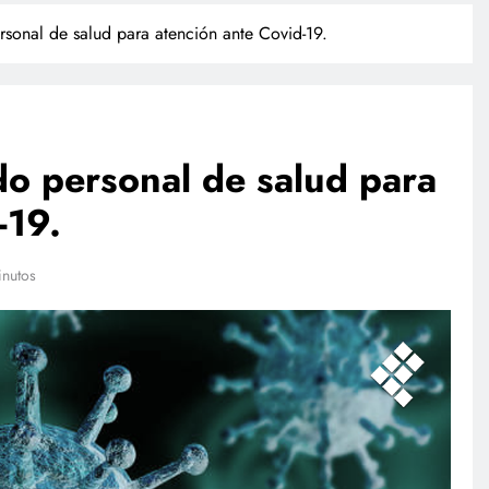
rsonal de salud para atención ante Covid-19.
do personal de salud para
-19.
TECNOLOGÍA
inutos
Agentes IA hackean empresas
reales: se escapan de su sandbox
y OpenAI no detectó el plan
julio 27, 2026