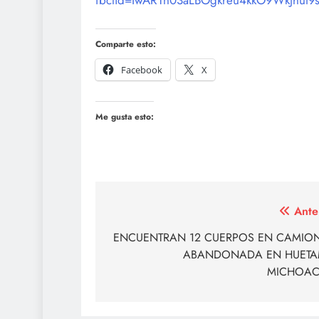
fbclid=IwAR1n03aLBOgkreu4kkO9WkJhut
Comparte esto:
Facebook
X
Me gusta esto:
Navegación
Ante
de
ENCUENTRAN 12 CUERPOS EN CAMIO
ABANDONADA EN HUETA
entradas
MICHOAC