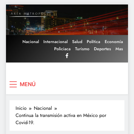
Saltar
al
contenido
Nacional
Internacional
Salud
Política
Economía
Policiaca
Turismo
Deportes
Mas
Area Metropoli
MENÚ
Inicio
Nacional
Continua la transmisión activa en México por
Covid-19.