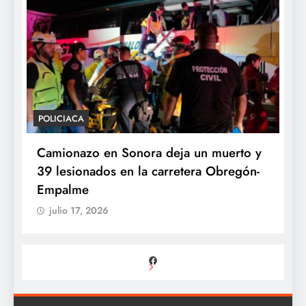
POLICIACA
P
Camionazo en Sonora deja un muerto y
S
39 lesionados en la carretera Obregón-
P
Empalme
A
julio 17, 2026
Facebook