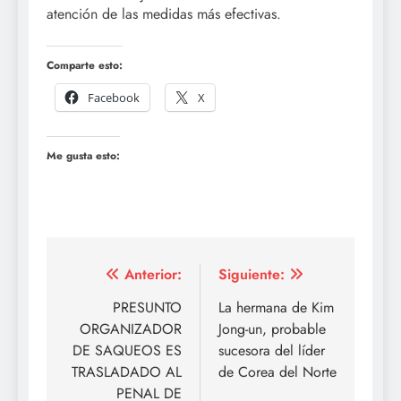
atención de las medidas más efectivas.
Comparte esto:
Facebook
X
Me gusta esto:
Navegación
Anterior:
Siguiente:
de
PRESUNTO
La hermana de Kim
ORGANIZADOR
Jong-un, probable
entradas
DE SAQUEOS ES
sucesora del líder
TRASLADADO AL
de Corea del Norte
PENAL DE