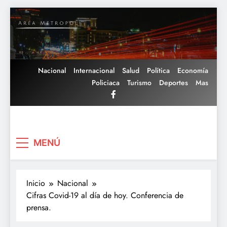
Saltar
al
contenido
Nacional
Internacional
Salud
Política
Economía
Policiaca
Turismo
Deportes
Mas
Area Metropoli
MENÚ
Inicio
Nacional
Cifras Covid-19 al día de hoy. Conferencia de
prensa.