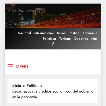
Saltar
al
contenido
Nacional
Internacional
Salud
Política
Economía
Policiaca
Turismo
Deportes
Mas
Area Metropoli
MENÚ
Inicio
Política
Becas, ayudas y créditos económicos del gobierno
en la pandemia.