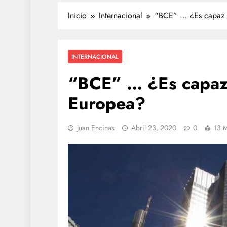
Inicio
Internacional
“BCE” … ¿Es capaz d
INTERNACIONAL
“BCE” … ¿Es capaz 
Europea?
Juan Encinas
Abril 23, 2020
0
13 M