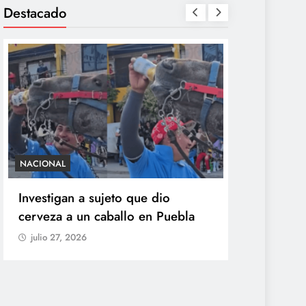
Destacado
NACIONAL
SALUD
Investigan a sujeto que dio
México con
cerveza a un caballo en Puebla
ciclosporia
origen del
julio 27, 2026
explosiva
julio 27, 20