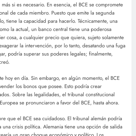
 más si es necesario. En esencia, el BCE se compromete
cional de cada miembro. Puesto que emite la segunda
 tiene la capacidad para hacerlo. Técnicamente, una
 como la actual, un banco central tiene una poderosa
er cosa, a cualquier precio que quiera, sujeto solamente
 exagerar la intervención, por lo tanto, desatando una fuga
ar, podría superar sus poderes legales; finalmente,
 creó.
ante hoy en día. Sin embargo, en algún momento, el BCE
 vender los bonos que posee. Esto podría crear
s. Sobre las legalidades, el tribunal constitucional
n Europea se pronunciaron a favor del BCE, hasta ahora.
re que el BCE sea cuidadoso. El tribunal alemán podría
a una crisis política. Alemania tiene una opción de salida
rearía un gran choque económico y político. Los