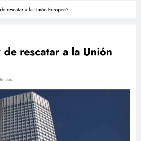
e rescatar a la Unión Europea?
de rescatar a la Unión
TECNOLOGÍA
inutos
Agentes IA hackean empresas
reales: se escapan de su sandbox
y OpenAI no detectó el plan
julio 27, 2026