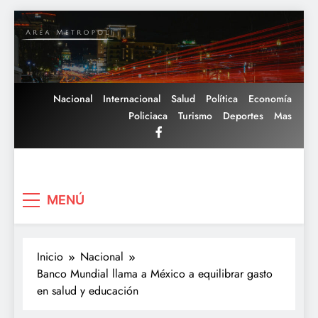
Saltar
al
contenido
Nacional
Internacional
Salud
Política
Economía
Policiaca
Turismo
Deportes
Mas
Area Metropoli
MENÚ
Inicio
Nacional
Banco Mundial llama a México a equilibrar gasto
en salud y educación