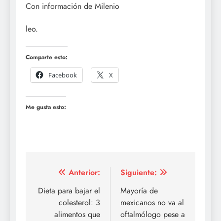
Con información de Milenio
leo.
Comparte esto:
Facebook
X
Me gusta esto:
Navegación
Anterior:
Siguiente:
de
Dieta para bajar el
Mayoría de
colesterol: 3
mexicanos no va al
entradas
alimentos que
oftalmólogo pese a