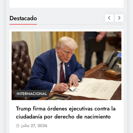
Destacado
INTERNACIONAL
E
e
Trump firma órdenes ejecutivas contra la
“
ciudadanía por derecho de nacimiento
r
p
julio 27, 2026