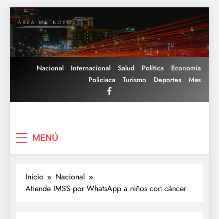
Saltar
al
contenido
Nacional
Internacional
Salud
Política
Economía
Policiaca
Turismo
Deportes
Mas
Area Metropoli
MENÚ
Inicio
Nacional
Atiende IMSS por WhatsApp a niños con cáncer