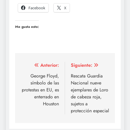
Facebook
X
Me gusta esto:
Navegación
Anterior:
Siguiente:
de
George Floyd,
Rescata Guardia
símbolo de las
Nacional nueve
entradas
protestas en EU, es
ejemplares de Loro
enterrado en
de cabeza roja,
Houston
sujetos a
protección especial