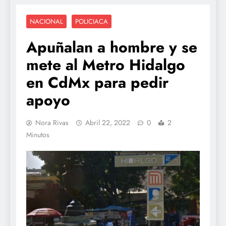
NACIONAL
POLICIACA
Apuñalan a hombre y se
mete al Metro Hidalgo
en CdMx para pedir
apoyo
Nora Rivas
Abril 22, 2022
0
2
Minutos