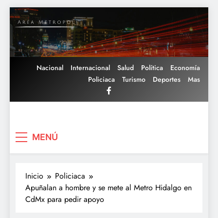
Saltar
al
contenido
Nacional
Internacional
Salud
Política
Economía
Policiaca
Turismo
Deportes
Mas
Area Metropoli
MENÚ
Inicio
Policiaca
Apuñalan a hombre y se mete al Metro Hidalgo en
CdMx para pedir apoyo