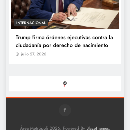
INTERNACIONAL
E
e
Trump firma órdenes ejecutivas contra la
“
ciudadanía por derecho de nacimiento
r
p
julio 27, 2026
Facebook
Área Metrópoli 2026. Powered By
.
BlazeThemes