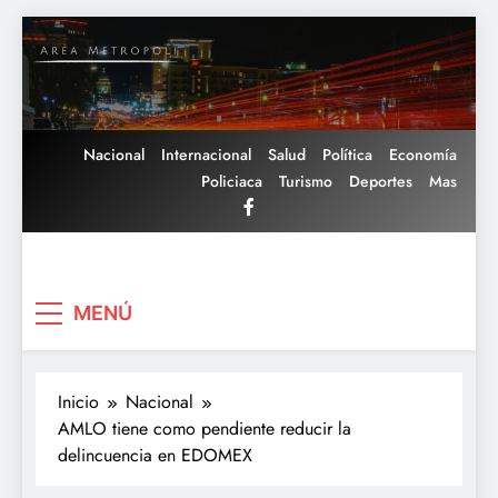
Saltar
al
contenido
Nacional
Internacional
Salud
Política
Economía
Policiaca
Turismo
Deportes
Mas
Area Metropoli
MENÚ
Inicio
Nacional
AMLO tiene como pendiente reducir la
delincuencia en EDOMEX