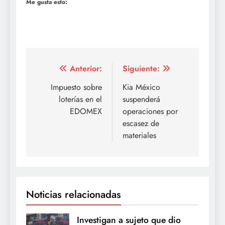
Me gusta esto:
Navegación
Anterior:
Siguiente:
de
Impuesto sobre
Kia México
loterías en el
suspenderá
entradas
EDOMEX
operaciones por
escasez de
materiales
Noticias relacionadas
Investigan a sujeto que dio