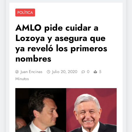
POLÍTICA
AMLO pide cuidar a
Lozoya y asegura que
ya reveló los primeros
nombres
Juan Encinas
Julio 20, 2020
0
5
Minutos