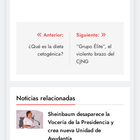
Navegación
Anterior:
Siguiente:
de
¿Qué es la dieta
“Grupo Élite”, el
cetogénica?
violento brazo del
entradas
CJNG
Noticias relacionadas
Sheinbaum desaparece la
Vocería de la Presidencia y
crea nueva Unidad de
Ayudantía