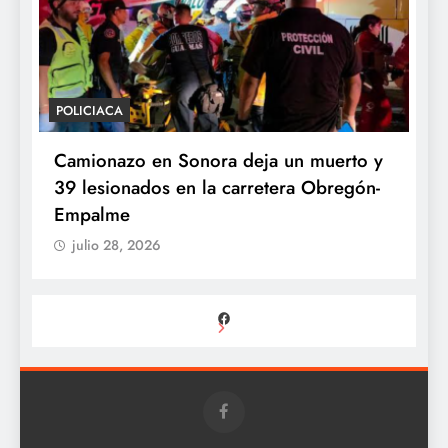
POLICIACA
P
Camionazo en Sonora deja un muerto y
S
39 lesionados en la carretera Obregón-
P
Empalme
A
julio 28, 2026
Facebook