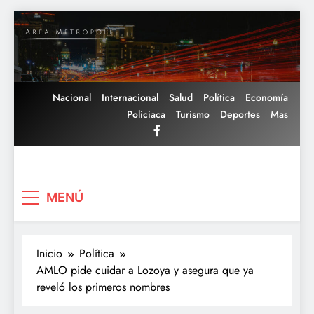
Saltar
al
contenido
Nacional
Internacional
Salud
Política
Economía
Policiaca
Turismo
Deportes
Mas
Area Metropoli
MENÚ
Inicio
Política
AMLO pide cuidar a Lozoya y asegura que ya
reveló los primeros nombres