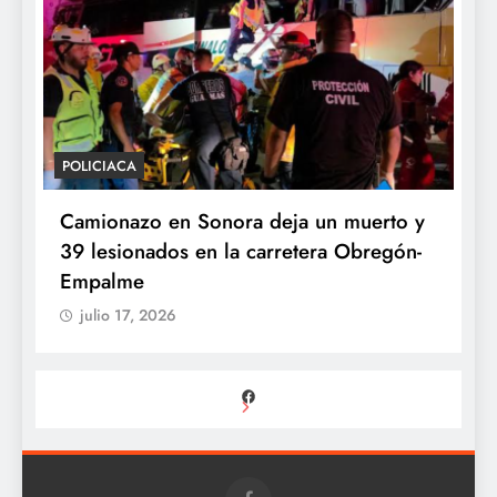
POLICIACA
P
Camionazo en Sonora deja un muerto y
S
39 lesionados en la carretera Obregón-
P
Empalme
A
julio 17, 2026
Facebook