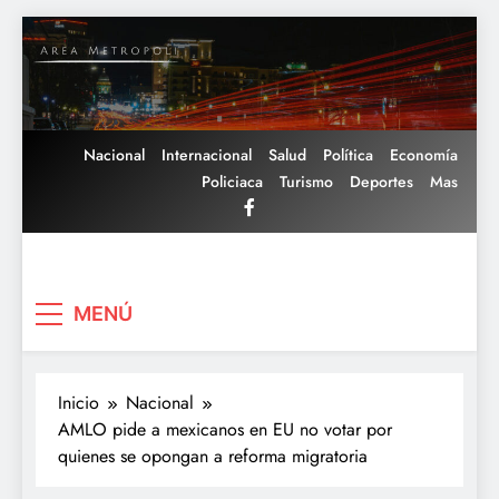
Saltar
al
contenido
Nacional
Internacional
Salud
Política
Economía
Policiaca
Turismo
Deportes
Mas
Area Metropoli
MENÚ
Inicio
Nacional
AMLO pide a mexicanos en EU no votar por
quienes se opongan a reforma migratoria