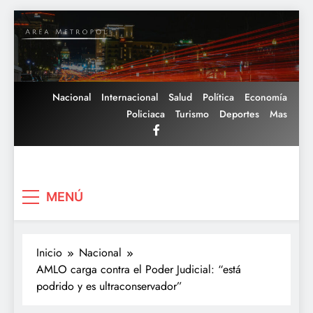
Saltar
al
contenido
Nacional
Internacional
Salud
Política
Economía
Policiaca
Turismo
Deportes
Mas
Area Metropoli
MENÚ
Inicio
Nacional
AMLO carga contra el Poder Judicial: “está
podrido y es ultraconservador”