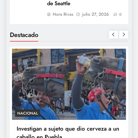
de Seattle
Nora Rivas
julio 27, 2026
0
Destacado
NACIONAL
S
e
Investigan a sujeto que dio cerveza a un
M
caballo en Puebla
c