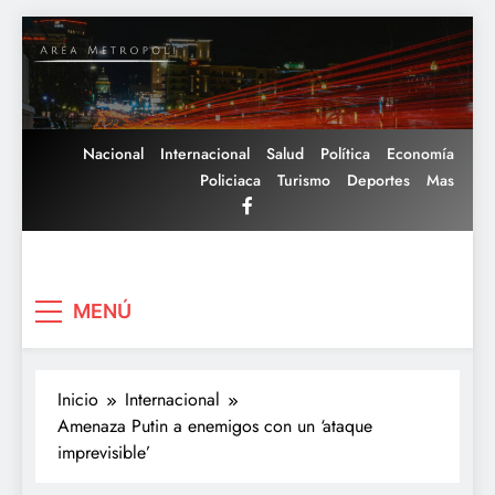
Saltar
al
contenido
Nacional
Internacional
Salud
Política
Economía
Policiaca
Turismo
Deportes
Mas
Area Metropoli
MENÚ
Inicio
Internacional
Amenaza Putin a enemigos con un ‘ataque
imprevisible’