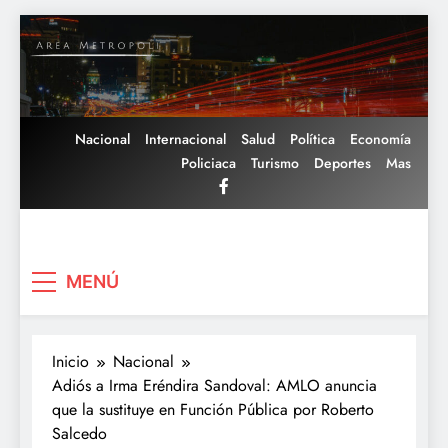
Saltar
al
contenido
Nacional
Internacional
Salud
Política
Economía
Policiaca
Turismo
Deportes
Mas
Area Metropoli
MENÚ
Inicio
Nacional
Adiós a Irma Eréndira Sandoval: AMLO anuncia
que la sustituye en Función Pública por Roberto
Salcedo