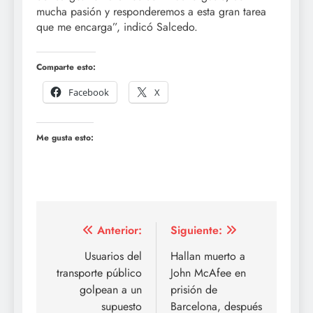
mucha pasión y responderemos a esta gran tarea
que me encarga”, indicó Salcedo.
Comparte esto:
Facebook
X
Me gusta esto:
Navegación
Anterior:
Siguiente:
de
Usuarios del
Hallan muerto a
transporte público
John McAfee en
entradas
golpean a un
prisión de
supuesto
Barcelona, después